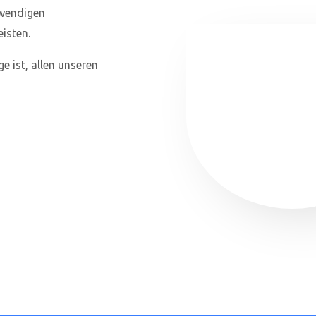
twendigen
isten.
 ist, allen unseren