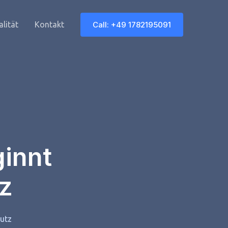
Call: +49 1782195091
lität
Kontakt
ginnt
z
hutz